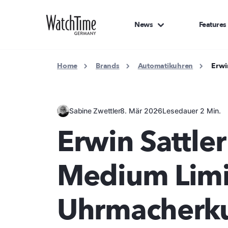
News
Features
Home
Brands
Automatikuhren
Erwi
Sabine Zwettler
8. Mär 2026
Lesedauer 2 Min.
Erwin Sattler
Medium Limi
Uhrmacherku