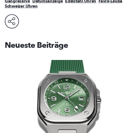
Gangreserve
Datumsanzeige
Edelstahl Uhren
Favre-Leuba
Schweizer Uhren
Neueste Beiträge