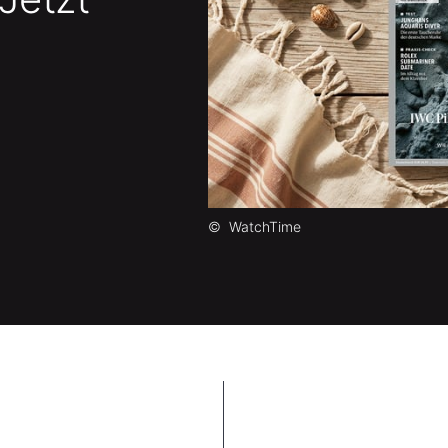
©
WatchTime