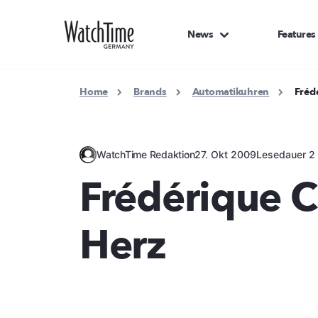
News
Features
Home
Brands
Automatikuhren
Fréd
WatchTime Redaktion
27. Okt 2009
Lesedauer 2 
Frédérique C
Herz