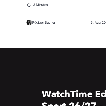
3 Minuten
Rüdiger Bucher
5. Aug 2
WatchTime Ed
-