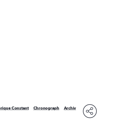
érique Constant
Chronograph
Archiv