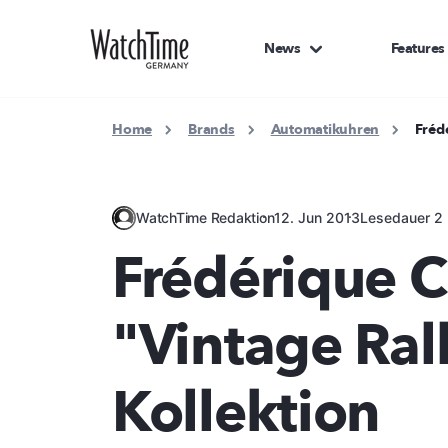
News
Features
Home
Brands
Automatikuhren
Fréd
WatchTime Redaktion
12. Jun 2013
Lesedauer 2 
Frédérique C
"Vintage Ral
Kollektion