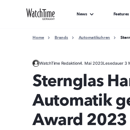
News
Features
Home
Brands
Automatikuhren
Ster
WatchTime Redaktion
4. Mai 2023
Lesedauer 3 
Sternglas H
Automatik g
Award 2023