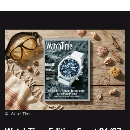
©
WatchTime