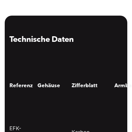
Technische Daten
Referenz
Gehäuse
Zifferblatt
Armba
EFK-