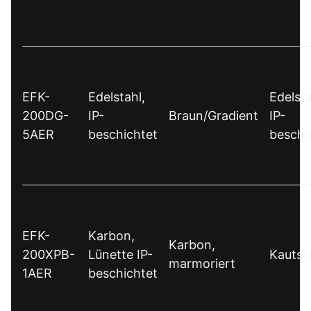
EFK-
Edelstahl,
Edelsta
200DG-
IP-
Braun/Gradient
IP-
5AER
beschichtet
beschi
EFK-
Karbon,
Karbon,
200XPB-
Lünette IP-
Kautsc
marmoriert
1AER
beschichtet