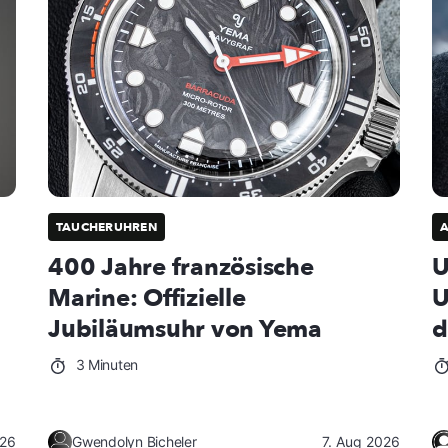
TAUCHERUHREN
400 Jahre französische
U
Marine: Offizielle
U
Jubiläumsuhr von Yema
d
3 Minuten
026
Gwendolyn Bicheler
7. Aug 2026