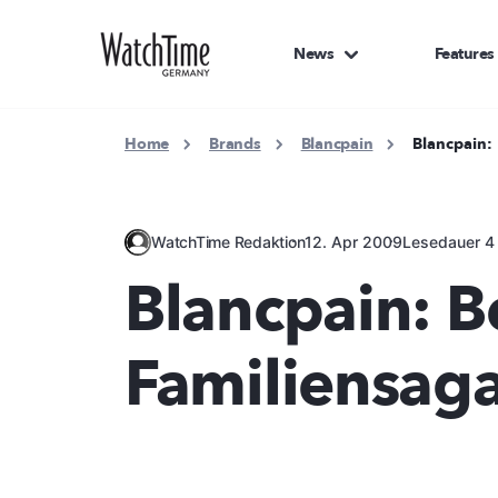
News
Features
Home
Brands
Blancpain
Blancpain:
WatchTime Redaktion
12. Apr 2009
Lesedauer 4
Blancpain: B
Familiensag