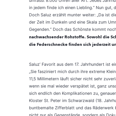
umfasst 8.000 Uhren aller Art. Jedes Jahrhu
in jedem finde ich einen Liebling.“ Nun gut,
Doch Saluz erzählt munter weiter: „Da ist d
der Zeit im Dunkeln und eine Skala zum Um
Gegenden.“ Doch das Schönste kommt noc
nachwachsender Rohstoffe. Sowohl die Sch
die Federschnecke finden sich jederzeit un
Saluz’ Favorit aus dem 17. Jahrhundert ist e
„Sie fasziniert mich durch ihre extreme Kle
11,5 Millimetern läuft sicher nicht sehr zuver
wenn sie mal wieder verspätet ist, ganz uns
sich endlich den Komplikationen zu, genaue
Kloster St. Peter im Schwarzwald (18. Jahrh
buntbemalte Zifferblatt und das Räderwerk 
nicht nur als Gegenstände, sondern als Dok