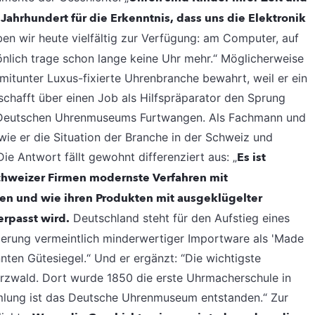
Jahrhundert für die Erkenntnis, dass uns die Elektronik
en wir heute vielfältig zur Verfügung: am Computer, auf
önlich trage schon lange keine Uhr mehr.“ Möglicherweise
 mitunter Luxus-fixierte Uhrenbranche bewahrt, weil er ein
 schafft über einen Job als Hilfspräparator den Sprung
 Deutschen Uhrenmuseums Furtwangen. Als Fachmann und
wie er die Situation der Branche in der Schweiz und
Die Antwort fällt gewohnt differenziert aus: „
Es ist
Schweizer Firmen modernste Verfahren mit
en und wie ihren Produkten mit ausgeklügelter
rpasst wird.
Deutschland steht für den Aufstieg eines
ierung vermeintlich minderwertiger Importware als 'Made
ten Gütesiegel.“ Und er ergänzt: “Die wichtigste
zwald. Dort wurde 1850 die erste Uhrmacherschule in
mmlung ist das Deutsche Uhrenmuseum entstanden.“ Zur