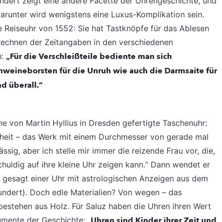
ndert zeigt eine andere Facette der Uhrengeschichte, und
 darunter wird wenigstens eine Luxus-Komplikation sein.
ie Reiseuhr von 1552: Sie hat Tastknöpfe für das Ablesen
rechnen der Zeitangaben in den verschiedenen
h:
„Für die Verschleißteile bediente man sich
weineborsten für die Unruh wie auch die Darmsaite für
d überall.“
ine von Martin Hyllius in Dresden gefertigte Taschenuhr:
inheit – das Werk mit einem Durchmesser von gerade mal
lässig, aber ich stelle mir immer die reizende Frau vor, die,
chuldig auf ihre kleine Uhr zeigen kann.“ Dann wendet er
r gesagt einer Uhr mit astrologischen Anzeigen aus dem
undert). Doch edle Materialien? Von wegen – das
bestehen aus Holz. Für Saluz haben die Uhren ihren Wert
umente der Geschichte: „
Uhren sind Kinder ihrer Zeit und