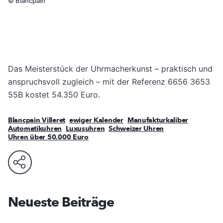
©
Blancpain
Das Meisterstück der Uhrmacherkunst – praktisch und
anspruchsvoll zugleich – mit der Referenz 6656 3653
55B kostet 54.350 Euro.
Blancpain Villeret
ewiger Kalender
Manufakturkaliber
Automatikuhren
Luxusuhren
Schweizer Uhren
Uhren über 50.000 Euro
Neueste Beiträge