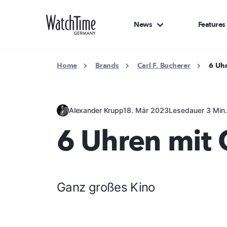
News
Features
Home
Brands
Carl F. Bucherer
6 Uh
Alexander Krupp
18. Mär 2023
Lesedauer 3 Min
6 Uhren mit
Ganz großes Kino