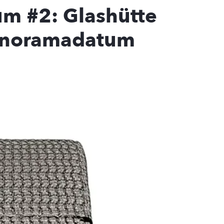
m #2: Glashütte
anoramadatum