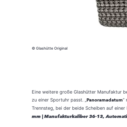
©
Glashütte Original
Eine weitere große Glashütter Manu
faktur b
zu einer
Sportuhr passt. „
Panoramadatum
“
Trennsteg, bei der
beide Scheiben auf einer
mm | Manufakturkali
ber 36-13, Automati