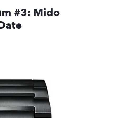
um #3: Mido
Date