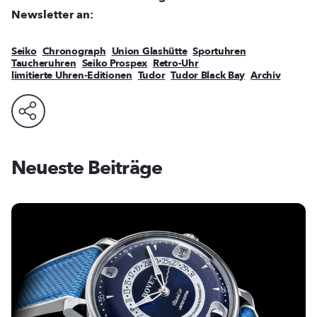
Newsletter an:
Seiko
Chronograph
Union Glashütte
Sportuhren
Taucheruhren
Seiko Prospex
Retro-Uhr
limitierte Uhren-Editionen
Tudor
Tudor Black Bay
Archiv
Neueste Beiträge