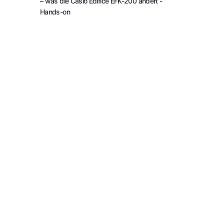
– was die Casio Edifice EFK-200 ändert
-
Hands-on