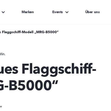
Marken
Events
Über uns
s Flaggschiff-Modell „MRG-B5000“
Min.
es Flaggschiff-
G-B5000“
“