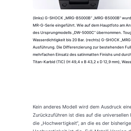
(links) G-SHOCK „MRG-B5000B“ „MRG-B5000B“ wurde a
MR-G-Serie eingeführt. Wie auf dem Hauptfoto am Anf
des Ursprungmodells „DW-5000C“ übernommen. Tough S
Wasserdichtigkeit bis 20 Bar. (rechts) G-SHOCK „MR
Ausführung. Die Differenzierung zur bestehenden Fu
mehrfachen Einsatz des satinmatten Finishs und durc
Titan-Karbid (TiC) (H 49,4 x B 43,2 x D 12,9 mm), Wass
Kein anderes Modell wird dem Ausdruck ein
Zurückzuführen ist dies auf die universellen
die „Hochwertigkeit“, an die es der bisherig