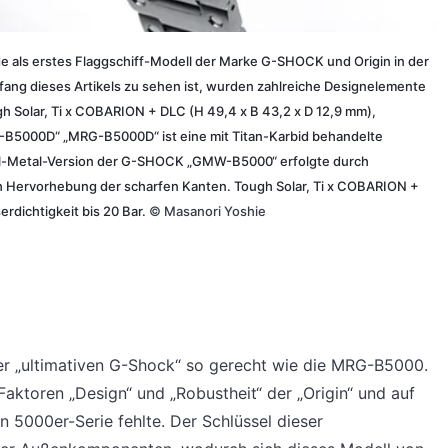
ls erstes Flaggschiff-Modell der Marke G-SHOCK und Origin in der
ang dieses Artikels zu sehen ist, wurden zahlreiche Designelemente
olar, Ti x COBARION + DLC (H 49,4 x B 43,2 x D 12,9 mm),
G-B5000D“ „MRG-B5000D“ ist eine mit Titan-Karbid behandelte
ll-Metal-Version der G-SHOCK „GMW-B5000“ erfolgte durch
h Hervorhebung der scharfen Kanten. Tough Solar, Ti x COBARION +
erdichtigkeit bis 20 Bar.
©
Masanori Yoshie
er „ultimativen G-Shock“ so gerecht wie die MRG-B5000.
 Faktoren „Design“ und „Robustheit“ der „Origin“ und auf
en 5000er-Serie fehlte. Der Schlüssel dieser