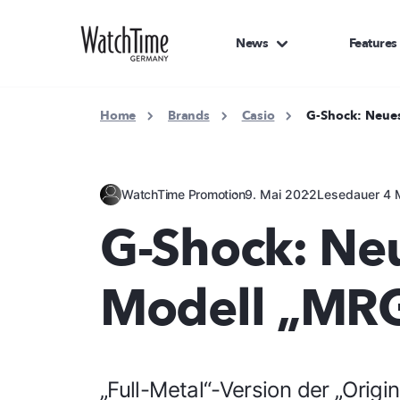
News
Features
Home
Brands
Casio
G-Shock: Neue
WatchTime Promotion
9. Mai 2022
Lesedauer 4 
G-Shock: Neu
Modell „MR
„Full-Metal“-Version der „Origin