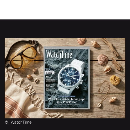
©
WatchTime