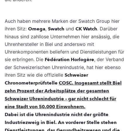
Auch haben mehrere Marken der Swatch Group hier
ihren Sitz:
Omega
,
Swatch
und
CK Watch
. Darüber
hinaus sind zahllose Unternehmen hier ansässig, die
Uhrenhersteller in Biel und anderswo mit
Uhrenkomponenten beliefern und Dienstleistungen für
sie erbringen. Die
Fédération Horlogère
, der Verband
der Schweizerischen Uhrenindustrie, hat hier ebenso
ihren Sitz wie die offizielle
Schweizer
Chronometerprüfstelle
COSC. Insgesamt stellt Biel
zehn Prozent der Arbeitsplätze der gesamten
Schweizer Uhrenindustrie
– gar nicht schlecht für
eine Stadt von 50.000 Einwohnern.
Dabei ist die Uhrenindustrie nicht der größte
Industriezweig in Biel. An vorderer Stelle stehen
Dienstleistungen, das Gesundheitswesen und die