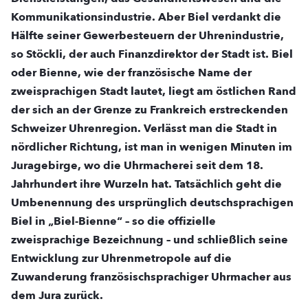
Kommunikationsindustrie. Aber Biel verdankt die
Hälfte seiner Gewerbesteuern der Uhrenindustrie,
so Stöckli, der auch Finanzdirektor der Stadt ist. Biel
oder Bienne, wie der französische Name der
zweisprachigen Stadt lautet, liegt am östlichen Rand
der sich an der Grenze zu Frankreich erstreckenden
Schweizer Uhrenregion. Verlässt man die Stadt in
nördlicher Richtung, ist man in wenigen Minuten im
Juragebirge, wo die Uhrmacherei seit dem 18.
Jahrhundert ihre Wurzeln hat. Tatsächlich geht die
Umbenennung des ursprünglich deutschsprachigen
Biel in „Biel-Bienne“ – so die offizielle
zweisprachige Bezeichnung – und schließlich seine
Entwicklung zur Uhrenmetropole auf die
Zuwanderung französischsprachiger Uhrmacher aus
dem Jura zurück.