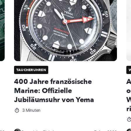
TAUCHERUHREN
W
400 Jahre französische
A
Marine: Offizielle
o
Jubiläumsuhr von Yema
W
r
3 Minuten