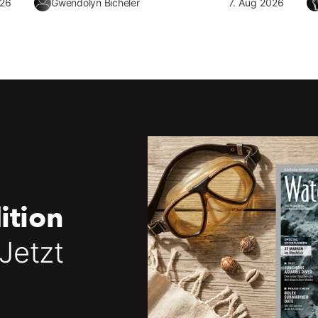
026
Gwendolyn Bicheler
7. Aug 2026
ition
 Jetzt