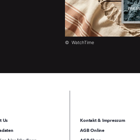
©
WatchTime
t Us
Kontakt & Impressum
adaten
AGB Online