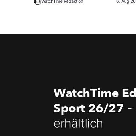
WatchTime Redaktion
6. Aug 2
WatchTime Ed
Sport 26/27
-
erhältlich