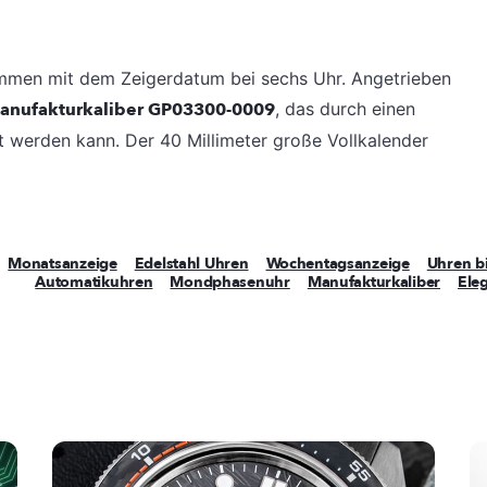
mmen mit dem Zeigerdatum bei sechs Uhr. Angetrieben
anufakturkaliber GP03300-0009
, das durch einen
t werden kann. Der 40 Millimeter große Vollkalender
Monatsanzeige
Edelstahl Uhren
Wochentagsanzeige
Uhren b
Automatikuhren
Mondphasenuhr
Manufakturkaliber
Ele