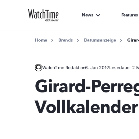
News
Features
Home
Brands
Datumsanzeige
Girar
WatchTime Redaktion
6. Jan 2017
Lesedauer 2 M
Girard-Perre
Vollkalender