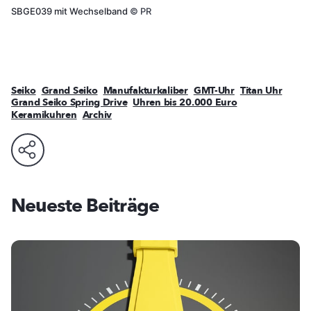
SBGE039 mit Wechselband
©
PR
Seiko
Grand Seiko
Manufakturkaliber
GMT-Uhr
Titan Uhr
Grand Seiko Spring Drive
Uhren bis 20.000 Euro
Keramikuhren
Archiv
Neueste Beiträge