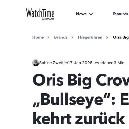
News
Features
Home
Brands
Fliegeruhren
Oris Big
Sabine Zwettler
17. Jan 2026
Lesedauer 3 Min.
Oris Big Cro
„Bullseye“: E
kehrt zurück