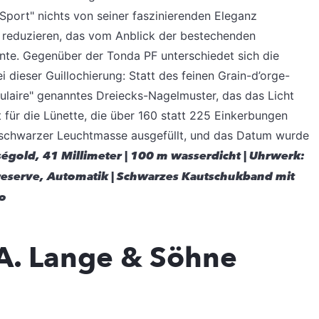
Sport" nichts von seiner faszinierenden Eleganz
zu reduzieren, das vom Anblick der bestechenden
nnte. Gegenüber der Tonda PF unterschiedet sich die
 dieser Guillochierung: Statt des feinen Grain-d’orge-
gulaire" genanntes Dreiecks-Nagelmuster, das das Licht
lt für die Lünette, die über 160 statt 225 Einkerbungen
t schwarzer Leuchtmasse ausgefüllt, und das Datum wurde
égold, 41 Millimeter | 100 m wasserdicht | Uhrwerk:
eserve, Automatik | Schwarzes Kautschukband mit
ro
A. Lange & Söhne