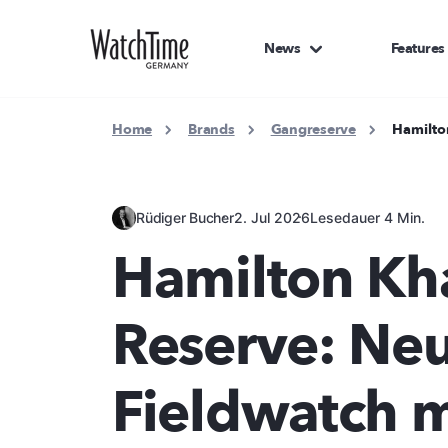
News
Features
Home
Brands
Gangreserve
Hamilto
Rüdiger Bucher
2. Jul 2026
Lesedauer 4 Min.
Hamilton Kha
Reserve: Neu
Fieldwatch m