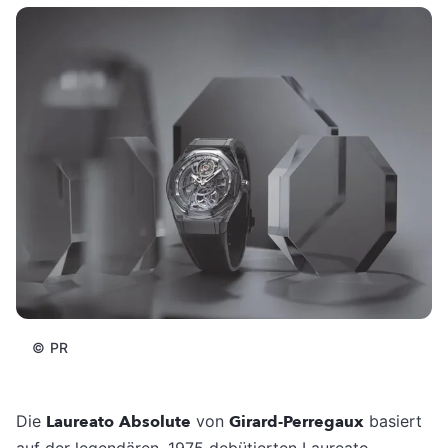
©
PR
Die
Laureato
Absolute
von
Girard-Perregaux
basiert
auf der legendären, 1975 debütierten Laureato,