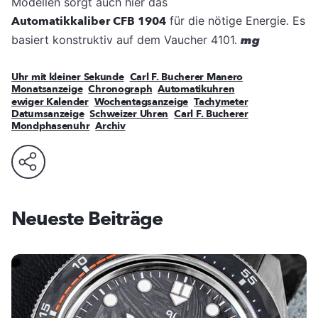
Modellen sorgt auch hier das
Automatikkaliber CFB 1904
für die nötige Energie. Es
basiert konstruktiv auf dem Vaucher 4101.
mg
Uhr mit kleiner Sekunde
Carl F. Bucherer Manero
Monatsanzeige
Chronograph
Automatikuhren
ewiger Kalender
Wochentagsanzeige
Tachymeter
Datumsanzeige
Schweizer Uhren
Carl F. Bucherer
Mondphasenuhr
Archiv
Neueste Beiträge