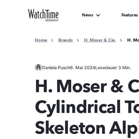
News
Features
Home
Brands
H. Moser & Cie.
H. Mo
Daniela Pusch
6. Mai 2024
Lesedauer 3 Min.
H. Moser & C
Cylindrical T
Skeleton Alp