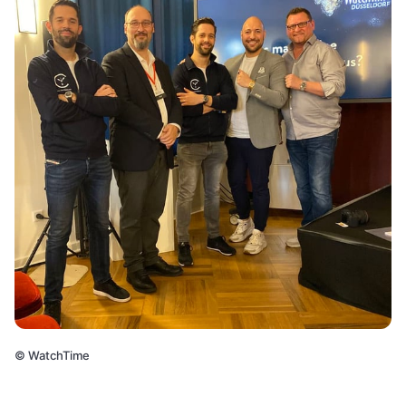
©
WatchTime