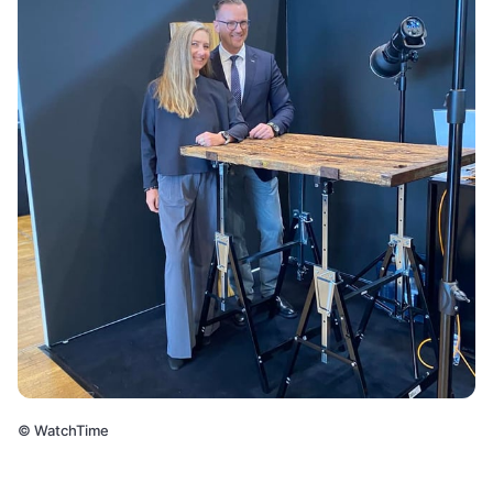
©
WatchTime