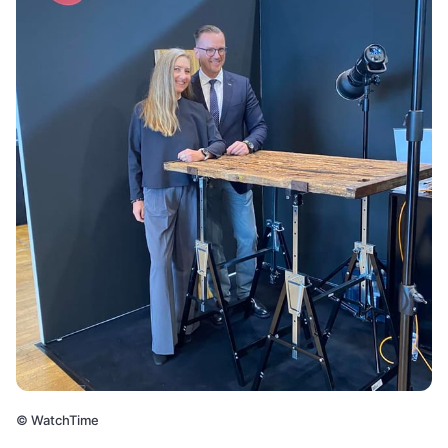
©
WatchTime