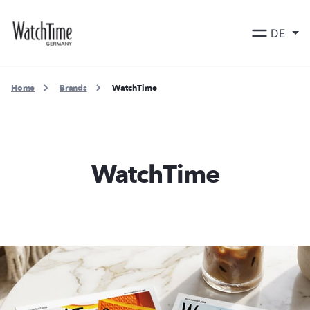
DE
Home
Brands
WatchTime
WatchTime