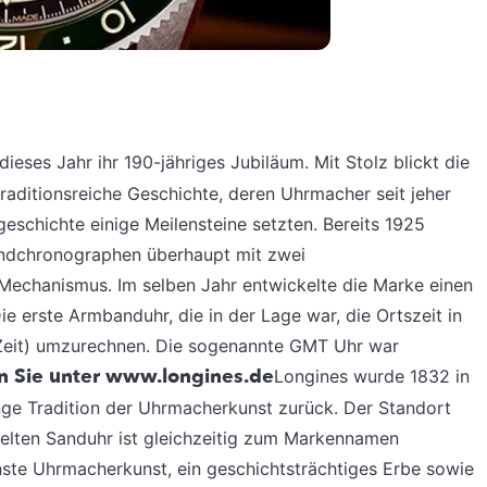
 dieses Jahr ihr 190-jähriges Jubiläum. Mit Stolz blickt die
traditionsreiche Geschichte, deren Uhrmacher seit jeher
geschichte einige Meilensteine setzten. Bereits 1925
andchronographen überhaupt mit zwei
echanismus. Im selben Jahr entwickelte die Marke einen
e erste Armbanduhr, die in der Lage war, die Ortszeit in
-Zeit) umzurechnen. Die sogenannte GMT Uhr war
en Sie unter www.longines.de
Longines wurde 1832 in
ange Tradition der Uhrmacherkunst zurück. Der Standort
elten Sanduhr ist gleichzeitig zum Markennamen
inste Uhrmacherkunst, ein geschichtsträchtiges Erbe sowie