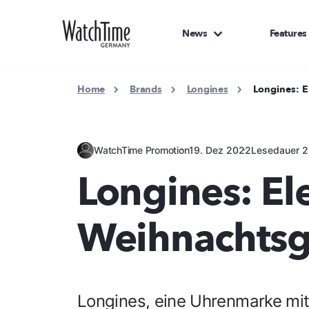
News
Features
Home
Brands
Longines
Longines: 
WatchTime Promotion
19. Dez 2022
Lesedauer 2
Longines: El
Weihnachts
Longines, eine Uhrenmarke mit