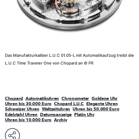
Das Manufakturkaliber L.U.C 01.05-L mit Automatikaufzug treibt die
L.U.C Time Traveler One von Chopard an
©
PR
Chopard
Automatikuhren
Chronometer
Goldene Uhr
Uhren bis 30.000 Euro
Chopard L.U.C
Elegante Uhren
Schweizer Uhren
Weltzeituhren
Uhren bis 50.000 Euro
Edelstahl Uhren
Datumsanzeige
Platin Uhr
Uhren bis 10.000 Euro
Archiv