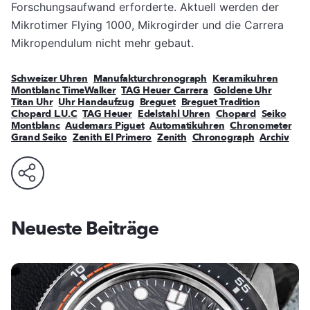
Forschungsaufwand erforderte. Aktuell werden der
Mikrotimer Flying 1000, Mikrogirder und die Carrera
Mikropendulum nicht mehr gebaut.
Schweizer Uhren
Manufakturchronograph
Keramikuhren
Montblanc TimeWalker
TAG Heuer Carrera
Goldene Uhr
Titan Uhr
Uhr Handaufzug
Breguet
Breguet Tradition
Chopard L.U.C
TAG Heuer
Edelstahl Uhren
Chopard
Seiko
Montblanc
Audemars Piguet
Automatikuhren
Chronometer
Grand Seiko
Zenith El Primero
Zenith
Chronograph
Archiv
Neueste Beiträge