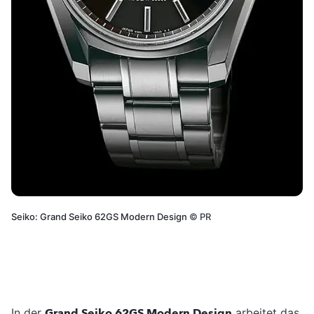
Seiko: Grand Seiko 62GS Modern Design
©
PR
In der
Grand Seiko 62GS Modern Design
arbeitet das