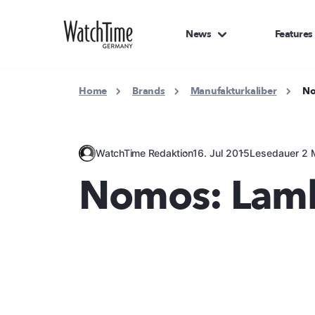
News
Features
Home
Brands
Manufakturkaliber
No
WatchTime Redaktion
16. Jul 2015
Lesedauer 2 
Nomos: Lam