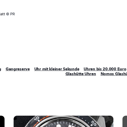
latt
©
PR
g
Gangreserve
Uhr mit kleiner Sekunde
Uhren bis 20.000 Euro
Glashütte Uhren
Nomos Glashü