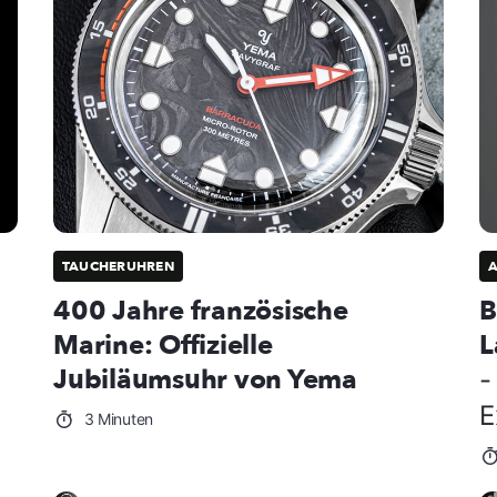
TAUCHERUHREN
400 Jahre französische
B
Marine: Offizielle
L
Jubiläumsuhr von Yema
-
E
3 Minuten