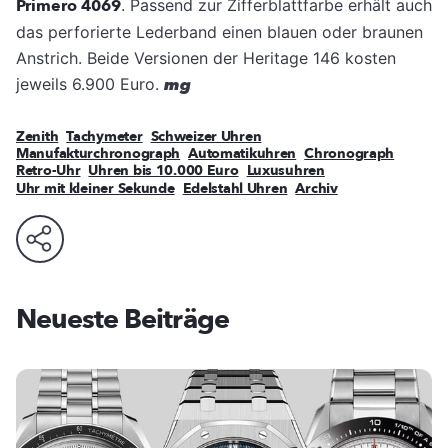
Primero 4069
. Passend zur Zifferblattfarbe erhält auch
das perforierte Lederband einen blauen oder braunen
Anstrich. Beide Versionen der Heritage 146 kosten
jeweils 6.900 Euro.
mg
Zenith
Tachymeter
Schweizer Uhren
Manufakturchronograph
Automatikuhren
Chronograph
Retro-Uhr
Uhren bis 10.000 Euro
Luxusuhren
Uhr mit kleiner Sekunde
Edelstahl Uhren
Archiv
Neueste Beiträge