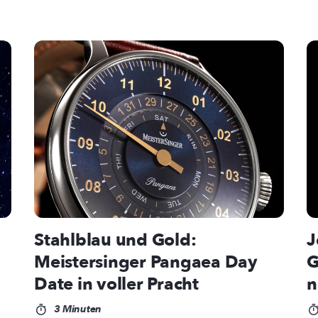
Stahlblau und Gold:
J
Meistersinger Pangaea Day
G
Date in voller Pracht
n
3 Minuten