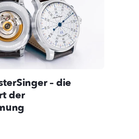
terSinger – die
rt der
hmung