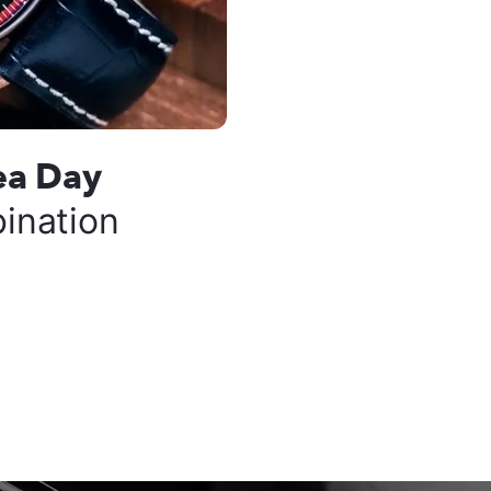
ea Day
ination