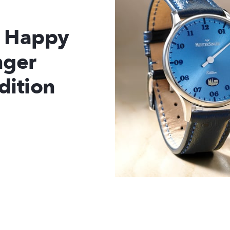
d Happy
nger
Edition