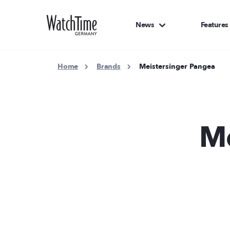
News
Features
Home
Brands
Meistersinger Pangea
Me