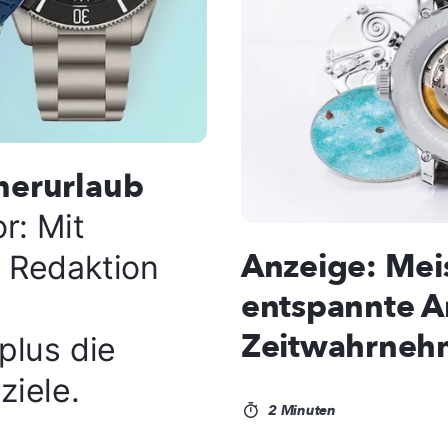
merurlaub
r: Mit
Anzeige: Meis
 Redaktion
entspannte A
Zeitwahrne
plus die
iele.
2 Minuten