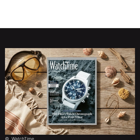
©
WatchTime