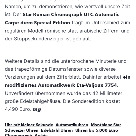
Namen, um zu demonstrieren, wie wertvoll unsere Zeit
ist. Der
Star Roman Chronograph UTC Automatic
Carpe diem Special Edition
trägt im Unterschied zum
regulären Modell römische statt arabische Ziffern, und
der Stoppsekundenzeiger ist gebläut.
Weitere Details sind die unterbrochene Minuterie und
das trapezförmige Datumsfenster sowie diverse
Verzierungen auf dem Zifferblatt. Dahinter arbeitet
ein
modifiziertes Automatikwerk Eta-Valjoux 7754
.
Unverändert übernommen wurde das 42 Millimeter
große Edelstahlgehäuse. Die Sonderedition kostet
4.490 Euro.
mg
Uhr mit kleiner Sekunde
Automatikuhren
Montblanc Star
Schweizer Uhren
Edelstahl Uhren
Uhren bis 5.000 Euro
Chronograph
Archiv