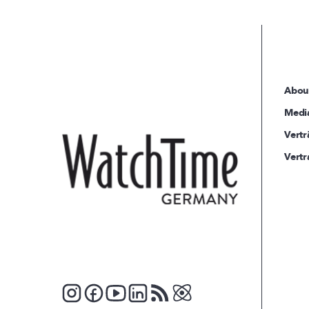
Abou
Medi
Vertr
Vertr