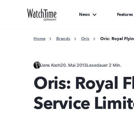
News
Features
Home
Brands
Oris
Oris: Royal Flyi
Jens Koch
20. Mai 2013
Lesedauer 2 Min.
Oris: Royal 
Service Limi