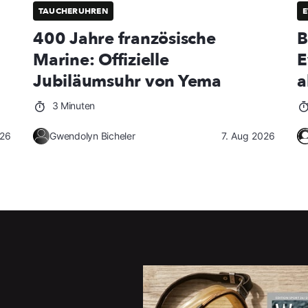
TAUCHERUHREN
E
400 Jahre französische
B
Marine: Offizielle
E
Jubiläumsuhr von Yema
a
3 Minuten
026
Gwendolyn Bicheler
7. Aug 2026