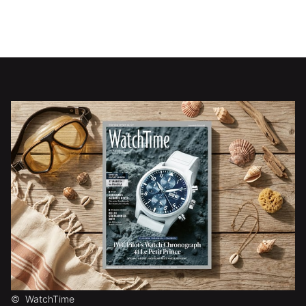
©
WatchTime