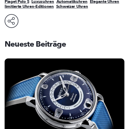
Piaget Polo S
Luxusuhren
Automatikuhren
Elegante Uhren
limitierte Uhren-Editionen
Schweizer Uhren
Neueste Beiträge