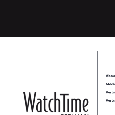
Abou
Medi
Vertr
Vertr