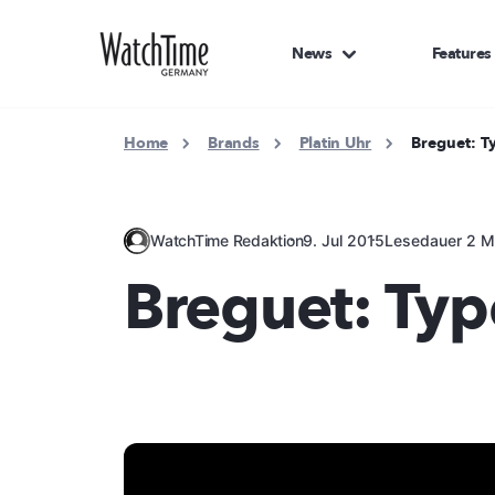
News
Features
Home
Brands
Platin Uhr
Breguet: Ty
WatchTime Redaktion
9. Jul 2015
Lesedauer 2 M
Breguet: Type