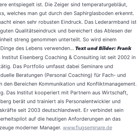
re entspiegelt ist. Die Zeiger sind temperaturgebläut,
ks, welches man gut durch den Saphirglasboden erkennt.
macht einen sehr robusten Eindruck. Das Lederarmband ist
 guten Qualitätseindruck und bereichert das Ablesen der
Einheit streng genommen unterteilt. So wird einem
n Dinge des Lebens verwenden...
Text und Bilder: Frank
Institut Eisenberg Coaching & Consulting ist seit 2002 in
ätig. Das Portfolio umfasst dabei Seminare und
iduelle Beratungen (Personal Coaching) für Fach- und
in den Bereichen Kommunikation und Konfliktmanagement.
rg. Das Institut kooperiert mit Partnern aus Wirtschaft,
berg berät und trainiert als Personalentwickler und
kräfte seit 2003 deutschlandweit. Er verbindet sein
herheitspilot auf die heutigen Anforderungen an das
kzeuge moderner Manager.
www.flugseminare.de