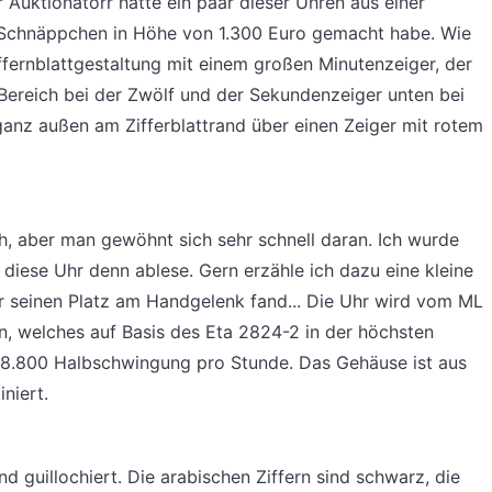
r Auktionatorr hatte ein paar dieser Uhren aus einer
n Schnäppchen in Höhe von 1.300 Euro gemacht habe. Wie
iffernblattgestaltung mit einem großen Minutenzeiger, der
Bereich bei der Zwölf und der Sekundenzeiger unten bei
ganz außen am Zifferblattrand über einen Zeiger mit rotem
h, aber man gewöhnt sich sehr schnell daran. Ich wurde
diese Uhr denn ablese. Gern erzähle ich dazu eine kleine
 seinen Platz am Handgelenk fand... Die Uhr wird vom ML
n, welches auf Basis des Eta 2824-2 in der höchsten
 28.800 Halbschwingung pro Stunde. Das Gehäuse ist aus
iniert.
nd guillochiert. Die arabischen Ziffern sind schwarz, die