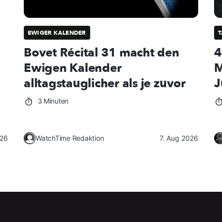
EWIGER KALENDER
Bovet Récital 31 macht den
4
Ewigen Kalender
M
alltagstauglicher als je zuvor
J
3 Minuten
026
WatchTime Redaktion
7. Aug 2026