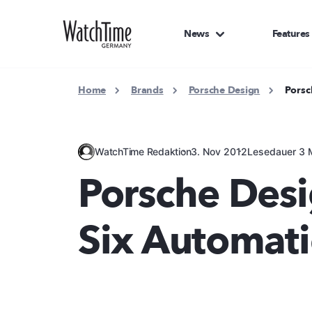
News
Features
Home
Brands
Porsche Design
Porsc
WatchTime Redaktion
3. Nov 2012
Lesedauer 3 
Porsche Desi
Six Automat