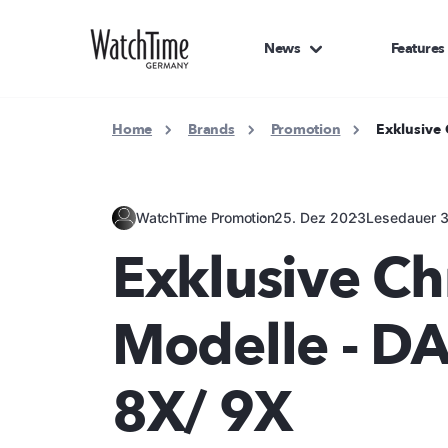
News
Features
Home
Brands
Promotion
Exklusive
WatchTime Promotion
25. Dez 2023
Lesedauer 3
Exklusive C
Modelle - 
8X/ 9X