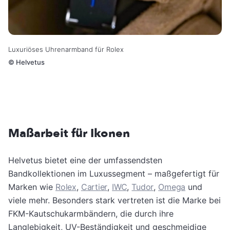
Luxuriöses Uhrenarmband für Rolex
©
Helvetus
Maßarbeit für Ikonen
Helvetus bietet eine der umfassendsten
Bandkollektionen im Luxussegment – maßgefertigt für
Marken wie
Rolex
,
Cartier
,
IWC
,
Tudor
,
Omega
und
viele mehr. Besonders stark vertreten ist die Marke bei
FKM-Kautschukarmbändern, die durch ihre
Langlebigkeit, UV-Beständigkeit und geschmeidige