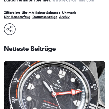
Edition erhalten Sie hier:
Zifferblatt
Uhr mit kleiner Sekunde
Uhrwerk
Uhr Handaufzug
Datumsanzeige
Archiv
Neueste Beiträge