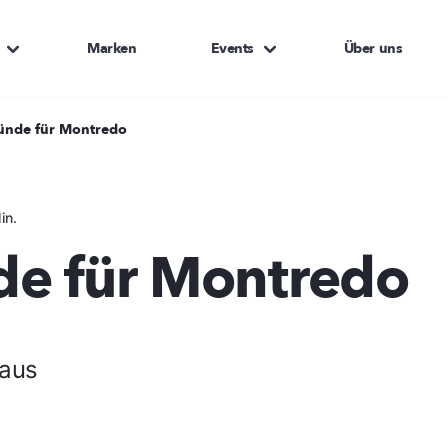
Marken
Events
Über uns
ünde für Montredo
in.
de für Montredo
 aus