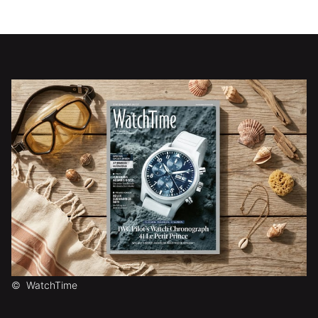
©
WatchTime