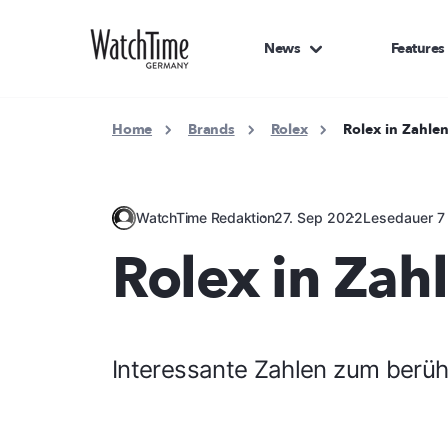
News
Features
Home
Brands
Rolex
Rolex in Zahle
WatchTime Redaktion
27. Sep 2022
Lesedauer 7
Rolex in Zah
Interessante Zahlen zum berüh