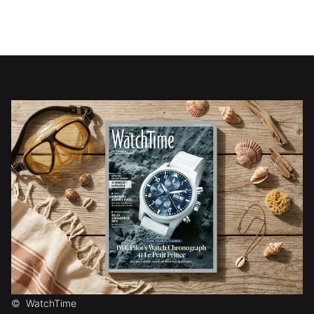
©
WatchTime