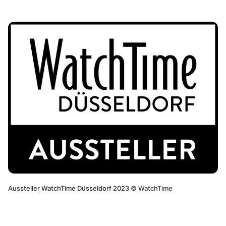
Aussteller WatchTime Düsseldorf 2023
©
WatchTime