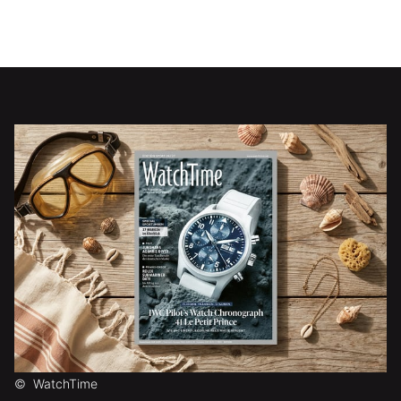
©
WatchTime