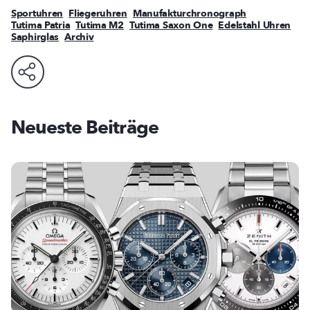
Sportuhren
Fliegeruhren
Manufakturchronograph
Tutima Patria
Tutima M2
Tutima Saxon One
Edelstahl Uhren
Saphirglas
Archiv
Neueste Beiträge