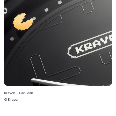
Krayon – Pac-Man
©
Krayon