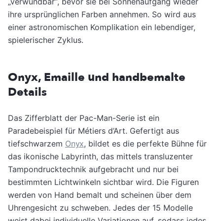
„verwundbar“, bevor sie bei Sonnenaufgang wieder
ihre ursprünglichen Farben annehmen. So wird aus
einer astronomischen Komplikation ein lebendiger,
spielerischer Zyklus.
Onyx, Emaille und handbemalte
Details
Das Zifferblatt der Pac-Man-Serie ist ein
Paradebeispiel für Métiers d’Art. Gefertigt aus
tiefschwarzem
Onyx
, bildet es die perfekte Bühne für
das ikonische Labyrinth, das mittels transluzenter
Tampondrucktechnik aufgebracht und nur bei
bestimmten Lichtwinkeln sichtbar wird. Die Figuren
werden von Hand bemalt und scheinen über dem
Uhrengesicht zu schweben. Jedes der 15 Modelle
weist dabei individuelle Variationen auf, sodass jedes