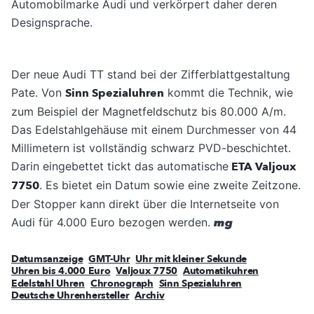
Automobilmarke Audi und verkörpert daher deren
Designsprache.
Der neue Audi TT stand bei der Zifferblattgestaltung
Pate. Von
Sinn Spezialuhren
kommt die Technik, wie
zum Beispiel der Magnetfeldschutz bis 80.000 A/m.
Das Edelstahlgehäuse mit einem Durchmesser von 44
Millimetern ist vollständig schwarz PVD-beschichtet.
Darin eingebettet tickt das automatische
ETA Valjoux
7750
. Es bietet ein Datum sowie eine zweite Zeitzone.
Der Stopper kann direkt über die Internetseite von
Audi für 4.000 Euro bezogen werden.
mg
Datumsanzeige
GMT-Uhr
Uhr mit kleiner Sekunde
Uhren bis 4.000 Euro
Valjoux 7750
Automatikuhren
Edelstahl Uhren
Chronograph
Sinn Spezialuhren
Deutsche Uhrenhersteller
Archiv