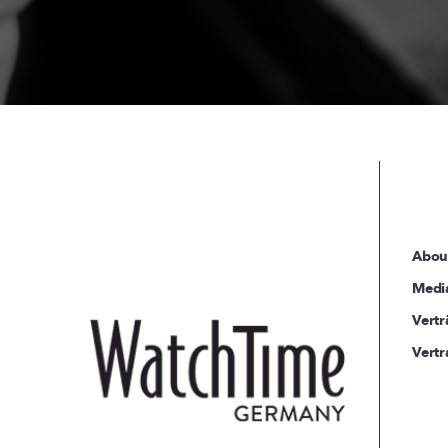
Abou
Medi
Vertr
Vertr