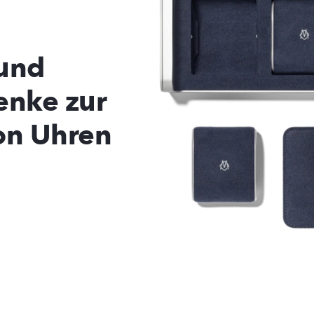
 und
enke zur
on Uhren