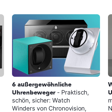
6 außergewöhnliche
W
Uhrenbeweger
U
- Praktisch,
schön, sicher: Watch
m
Winders von Chronovision,
N