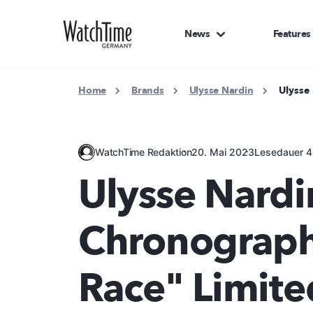
News
Features
Home
Brands
Ulysse Nardin
Ulysse
WatchTime Redaktion
20. Mai 2023
Lesedauer 4
Ulysse Nardi
Chronograph
Race" Limite