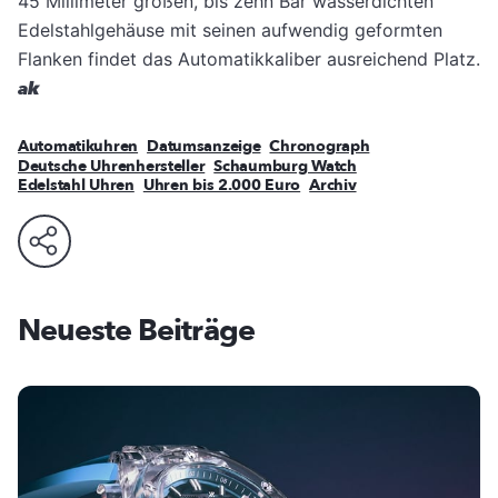
45 Millimeter großen, bis zehn Bar wasserdichten
Edelstahlgehäuse mit seinen aufwendig geformten
Flanken findet das Automatikkaliber ausreichend Platz.
ak
Automatikuhren
Datumsanzeige
Chronograph
Deutsche Uhrenhersteller
Schaumburg Watch
Edelstahl Uhren
Uhren bis 2.000 Euro
Archiv
Neueste Beiträge